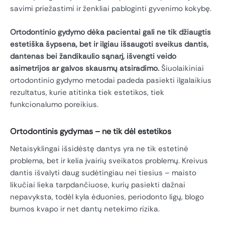
savimi priežastimi ir ženkliai pabloginti gyvenimo kokybę.
Ortodontinio gydymo dėka pacientai gali ne tik džiaugtis
estetiška šypsena, bet ir ilgiau išsaugoti sveikus dantis,
dantenas bei žandikaulio sąnarį, išvengti veido
asimetrijos ar galvos skausmų atsiradimo.
Šiuolaikiniai
ortodontinio gydymo metodai padeda pasiekti ilgalaikius
rezultatus, kurie atitinka tiek estetikos, tiek
funkcionalumo poreikius.
Ortodontinis gydymas – ne tik dėl estetikos
Netaisyklingai išsidėstę dantys yra ne tik estetinė
problema, bet ir kelia įvairių sveikatos problemų. Kreivus
dantis išvalyti daug sudėtingiau nei tiesius – maisto
likučiai lieka tarpdančiuose, kurių pasiekti dažnai
nepavyksta, todėl kyla ėduonies, periodonto ligų, blogo
burnos kvapo ir net dantų netekimo rizika.