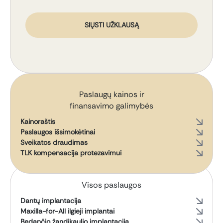
SIŲSTI UŽKLAUSĄ
Paslaugų kainos ir
finansavimo galimybės
Kainoraštis
Paslaugos išsimokėtinai
Sveikatos draudimas
TLK kompensacija protezavimui
Visos paslaugos
Dantų implantacija
Maxilla-for-All ilgieji implantai
Bedančio žandikaulio implantacija