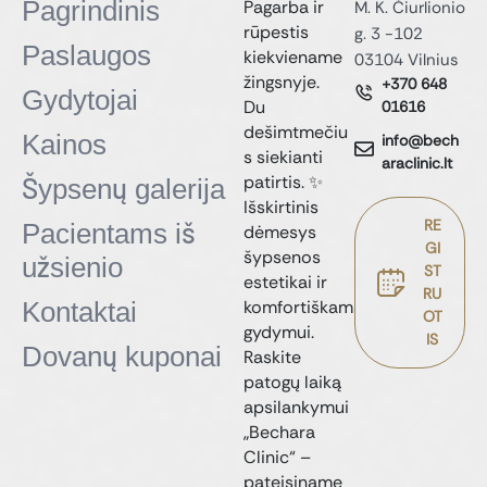
Pagrindinis
Pagarba ir
M. K. Čiurlionio
rūpestis
g. 3 -102
Paslaugos
kiekviename
03104 Vilnius
žingsnyje.
+370 648
Gydytojai
Du
01616
dešimtmečiu
Kainos
info@bech
s siekianti
araclinic.lt
patirtis. ✨
Šypsenų galerija
Išskirtinis
RE
Pacientams iš
dėmesys
GI
šypsenos
užsienio
ST
estetikai ir
RU
Kontaktai
komfortiškam
OT
gydymui.
IS
Dovanų kuponai
Raskite
patogų laiką
apsilankymui
„Bechara
Clinic“ –
pateisiname