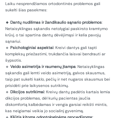
Laiku nesprendžiamos ortodontinės problemos gali
sukelti šias pasekmes:
🔹 Dantų nudilimas ir žandikaulio sąnario problemos
:
Netaisyklingas sąkandis netolygiai paskirsto kramtymo
krūvį, o tai spartina dantų dėvėjimąsi ir kelia pavojų
sąnariui.
🔹
Psichologiniai aspektai
: Kreivi dantys gali tapti
kompleksų priežastimi, trukdančia laisvai bendrauti ar
šypsotis.
🔹
Veido asimetrija ir raumenų įtampa
: Netaisyklingas
sąkandis gali lemti veido asimetriją, galvos skausmus,
taip pat sukelti kaklo, pečių ir net nugaros skausmus bei
prisidėti prie laikysenos sutrikimų.
🔹
Dikcijos sutrikimai
: Kreivų dantų padėtis kartais lemia
dikcijos problemas, dėl kurių pacientas jaučia
diskomfortą kalbėdamas ir vengia garsiai reikšti mintis,
kas neigiamai veikia jo socialinį gyvenimą.
🔹
Kliūtis kitoms odontologinėms procedūroms: