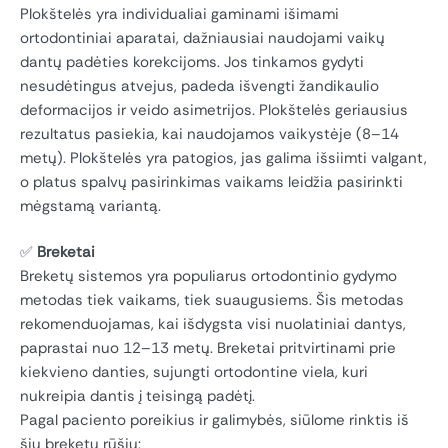
Plokštelės yra individualiai gaminami išimami
ortodontiniai aparatai, dažniausiai naudojami vaikų
dantų padėties korekcijoms. Jos tinkamos gydyti
nesudėtingus atvejus, padeda išvengti žandikaulio
deformacijos ir veido asimetrijos. Plokštelės geriausius
rezultatus pasiekia, kai naudojamos vaikystėje (8–14
metų). Plokštelės yra patogios, jas galima išsiimti valgant,
o platus spalvų pasirinkimas vaikams leidžia pasirinkti
mėgstamą variantą.
✅
Breketai
Breketų sistemos yra populiarus ortodontinio gydymo
metodas tiek vaikams, tiek suaugusiems. Šis metodas
rekomenduojamas, kai išdygsta visi nuolatiniai dantys,
paprastai nuo 12–13 metų. Breketai pritvirtinami prie
kiekvieno danties, sujungti ortodontine viela, kuri
nukreipia dantis į teisingą padėtį.
Pagal paciento poreikius ir galimybės, siūlome rinktis iš
šių breketų rūšių: