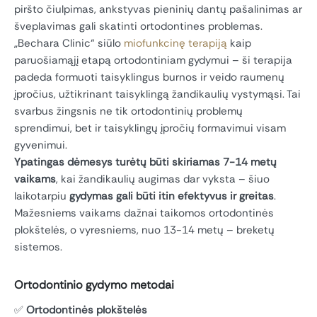
piršto čiulpimas, ankstyvas pieninių dantų pašalinimas ar
šveplavimas gali skatinti ortodontines problemas.
„Bechara Clinic“ siūlo
miofunkcinę terapiją
kaip
paruošiamąjį etapą ortodontiniam gydymui – ši terapija
padeda formuoti taisyklingus burnos ir veido raumenų
įpročius, užtikrinant taisyklingą žandikaulių vystymąsi. Tai
svarbus žingsnis ne tik ortodontinių problemų
sprendimui, bet ir taisyklingų įpročių formavimui visam
gyvenimui.
Ypatingas dėmesys turėtų būti skiriamas 7-14 metų
vaikams
, kai žandikaulių augimas dar vyksta – šiuo
laikotarpiu
gydymas gali būti itin efektyvus ir greitas
.
Mažesniems vaikams dažnai taikomos ortodontinės
plokštelės, o vyresniems, nuo 13-14 metų – breketų
sistemos.
Ortodontinio gydymo metodai
✅
Ortodontinės plokštelės