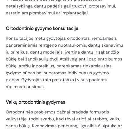
netaisyklinga dantų padėtis gali trukdyti protezavimui,
estetiniam plombavimui ar implantacijai.
Ortodontinio gydymo konsultacija
Konsultacijos metu gydytojas ortodontas, remdamasis
panoraminėmis rentgeno nuotraukomis, dantų skenavimu
ir, prireikus, dantų modeliais, įvertina dantų ir sąkandžio
būklę bei žandikaulių dydį. Atsižvelgiant į paciento burnos
būklę, amžių ir poreikius, parenkamas tinkamiausias
gydymo būdas bei sudaromas individualus gydymo
planas. Gydytojas taip pat atsako į visus pacientui
rūpimus klausimus.
Vaikų ortodontinis gydymas
Ortodontinės problemos dažnai pradeda formuotis
vaikystėje, todėl svarbu, kad tėvai atidžiai stebėtų vaikų
dantų būklę. Kvėpavimas per burną, ilgalaikis čiulptuko ar