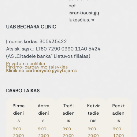
net
išrankiausiųjų
lūkesčius. ⭐
UAB BECHARA CLINIC
Įmonės kodas: 305435422
Atsisk. sąsk.: LT80 7290 0990 1140 5424
(AS „Citadele banka“ Lietuvos filialas)
Privatumo politika
Pirkimo-pardavimo taisyklės
Klinikinė partnerystė gydytojams
DARBO LAIKAS
Pirma
Antra
Treči
Ketvir
Penkt
dieni
dieni
adien
tadie
adien
s
s
is
nis
is
9:00 -
9:00 -
9:00 -
9:00 -
9:00 -
20:00
20:00
20:00
20:00
17:00