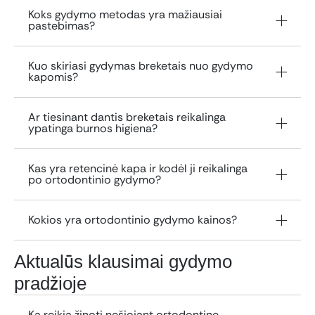
Koks gydymo metodas yra mažiausiai
pastebimas?
Kuo skiriasi gydymas breketais nuo gydymo
kapomis?
Ar tiesinant dantis breketais reikalinga
ypatinga burnos higiena?
Kas yra retencinė kapa ir kodėl ji reikalinga
po ortodontinio gydymo?
Kokios yra ortodontinio gydymo kainos?
Aktualūs klausimai gydymo
pradžioje
Ką reikia žinoti nešiojant ortodontinę