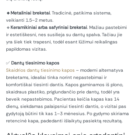
🔹Metaliniai breketai
. Tradicinė, patikima sistema,
veikianti 1.5–2 metus.
🔹
Keramikiniai arba safyriniai breketai
. Mažiau pastebimi
ir estetiškesni, nes susilieja su dantų spalva. Tačiau jie
yra šiek tiek trapesni, todėl esant lūžimui reikalingas
papildomas vizitas.
✅
Dantų tiesinimo kapos
Skaidrios dantų tiesinimo kapos
– moderni alternatyva
breketams, idealiai tinka norint nepastebimai ir
komfortiškai tiesinti dantis. Kapos gaminamos iš plono,
skaidraus plastiko, priglundančio prie dantų, todėl yra
beveik nepastebimos. Pacientas keičia kapas kas 14
dienų, siekdamas palaipsniui tiesinti dantis, o vizitai pas
gydytoją būtini tik kas 1–3 mėnesius. Po gydymo skiriama
retencinė kapa, padedanti išlaikytų pasiektą rezultatą.