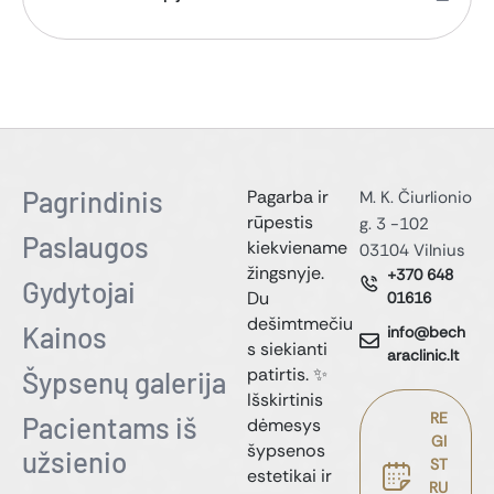
Pagrindinis
Pagarba ir
M. K. Čiurlionio
rūpestis
g. 3 -102
Paslaugos
kiekviename
03104 Vilnius
žingsnyje.
+370 648
Gydytojai
Du
01616
dešimtmečiu
Kainos
info@bech
s siekianti
araclinic.lt
patirtis. ✨
Šypsenų galerija
Išskirtinis
RE
Pacientams iš
dėmesys
GI
šypsenos
užsienio
ST
estetikai ir
RU