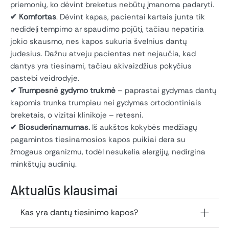
priemonių, ko dėvint breketus nebūtų įmanoma padaryti.
✔
Komfortas
. Dėvint kapas, pacientai kartais junta tik
nedidelį tempimo ar spaudimo pojūtį, tačiau nepatiria
jokio skausmo, nes kapos sukuria švelnius dantų
judesius. Dažnu atveju pacientas net nejaučia, kad
dantys yra tiesinami, tačiau akivaizdžius pokyčius
pastebi veidrodyje.
✔
Trumpesnė gydymo trukmė
– paprastai gydymas dantų
kapomis trunka trumpiau nei gydymas ortodontiniais
breketais, o vizitai klinikoje – retesni.
✔ Biosuderinamumas.
Iš aukštos kokybės medžiagų
pagamintos tiesinamosios kapos puikiai dera su
žmogaus organizmu, todėl nesukelia alergijų, nedirgina
minkštųjų audinių.
Aktualūs klausimai
Kas yra dantų tiesinimo kapos?