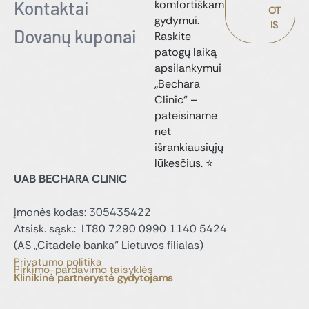
Kontaktai
komfortiškam
OT
gydymui.
IS
Dovanų kuponai
Raskite
patogų laiką
apsilankymui
„Bechara
Clinic“ –
pateisiname
net
išrankiausiųjų
lūkesčius. ⭐
UAB BECHARA CLINIC
Įmonės kodas: 305435422
Atsisk. sąsk.: LT80 7290 0990 1140 5424
(AS „Citadele banka“ Lietuvos filialas)
Privatumo politika
Pirkimo-pardavimo taisyklės
Klinikinė partnerystė gydytojams