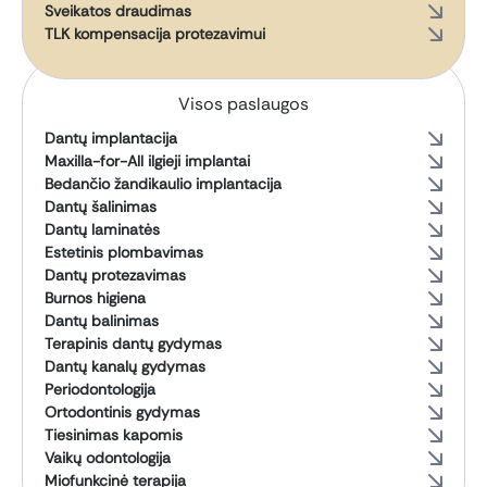
Sveikatos draudimas
TLK kompensacija protezavimui
Visos paslaugos
Dantų implantacija
Maxilla-for-All ilgieji implantai
Bedančio žandikaulio implantacija
Dantų šalinimas
Dantų laminatės
Estetinis plombavimas
Dantų protezavimas
Burnos higiena
Dantų balinimas
Terapinis dantų gydymas
Dantų kanalų gydymas
Periodontologija
Ortodontinis gydymas
Tiesinimas kapomis
Vaikų odontologija
Miofunkcinė terapija