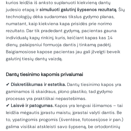
kurios leidžia iš anksto suplanuoti kiekvieną dantų
judesio etapą ir
simuliuoti galutinį šypsenos rezultatą
. Šių
technologijų dėka sudaromas tikslus gydymo planas,
numatant, kaip kiekviena kapa prisidės prie norimo
rezultato. Dar tik pradedant gydymą, pacientas gauna
individualų kapų rinkinį, kuris, keičiant kapas kas 14
dienų, palaipsniui formuoja dantis į tinkamą padėtį.
Baigiamosiose kapose pacientas jau gali įžvelgti beveik
galutinį tiesių dantų vaizdą.
Dantų tiesinimo kapomis privalumai
✔
Diskretiškumas ir estetika.
Dantų tiesinimo kapos yra
gaminamos iš skaidraus, plono plastiko, tad gydymo
procesas yra praktiškai nepastebimas.
✔
Laisvė ir patogumas.
Kapos yra lengvai išimamos – tai
leidžia mėgautis įprastu maistu, įprastai valyti dantis. Be
to, ypatingomis progomis (šventėse, fotosesijose ir pan.)
galima visiškai atskleisti savo šypseną, be ortodontinių